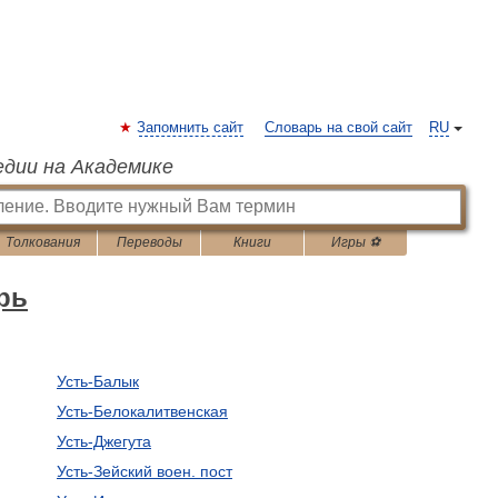
Запомнить сайт
Словарь на свой сайт
RU
едии на Академике
Толкования
Переводы
Книги
Игры ⚽
рь
Усть-Балык
Усть-Белокалитвенская
Усть-Джегута
Усть-Зейский воен. пост