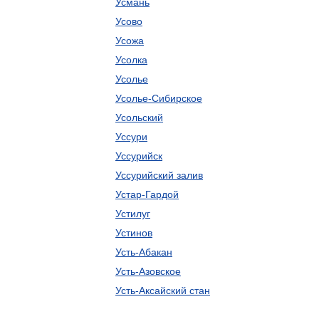
Усмань
Усово
Усожа
Усолка
Усолье
Усолье-Сибирское
Усольский
Уссури
Уссурийск
Уссурийский залив
Устар-Гардой
Устилуг
Устинов
Усть-Абакан
Усть-Азовское
Усть-Аксайский стан