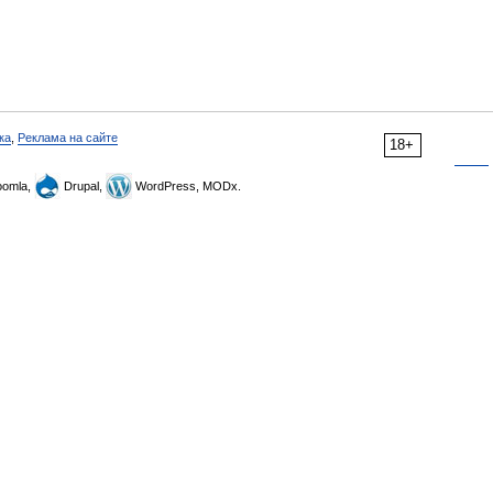
ка
,
Реклама на сайте
18+
omla,
Drupal,
WordPress, MODx.