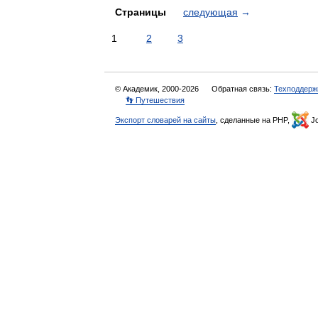
Страницы
следующая
→
1
2
3
© Академик, 2000-2026
Обратная связь:
Техподдерж
👣 Путешествия
Экспорт словарей на сайты
, сделанные на PHP,
Jo