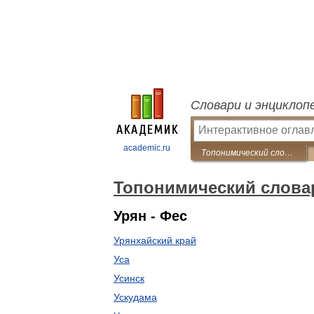
Словари и энциклоп
academic.ru
Топонимический словарь
Топонимический слова
Урян - Фес
Урянхайский край
Уса
Усинск
Ускудама